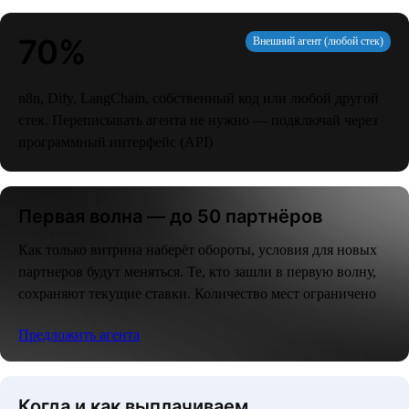
70%
Внешний агент (любой стек)
n8n, Dify, LangChain, собственный код или любой другой
стек. Переписывать агента не нужно — подключай через
программный интерфейс (API)
Первая волна — до 50 партнёров
Как только витрина наберёт обороты, условия для новых
партнеров будут меняться. Те, кто зашли в первую волну,
сохраняют текущие ставки. Количество мест ограничено
Предложить агента
Когда и как выплачиваем