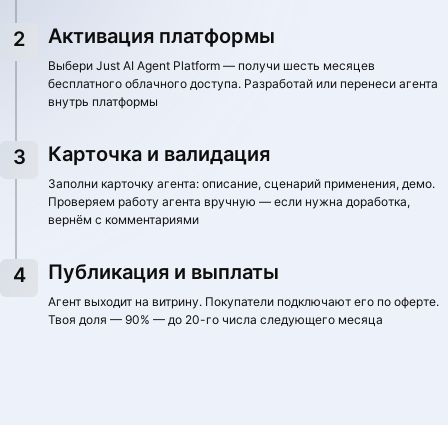
Активация платформы
Карточка и валидация
Выбери Just AI Agent Platform — получи шесть месяцев
Заполни карточку агента: описание, сценарий применения,
бесплатного облачного доступа. Разработай или перенеси агента
программный интерфейс (API) или ссылка на агента, демо.
внутрь платформы
Проверяем вручную — если нужна доработка, вернём с
комментариями
Карточка и валидация
Публикация и выплаты
Заполни карточку агента: описание, сценарий применения, демо.
Проверяем работу агента вручную — если нужна доработка,
Агент выходит на витрину. Покупатели подключают его по оферте.
вернём с комментариями
Твоя доля — 70% — до 20-го числа следующего месяца
Публикация и выплаты
Агент выходит на витрину. Покупатели подключают его по оферте.
Твоя доля — 90% — до 20-го числа следующего месяца