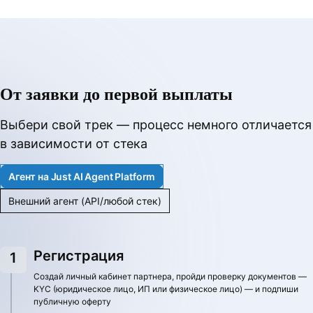
От заявки до первой выплаты
Выбери свой трек — процесс немного отличается
в зависимости от стека
Агент на Just AI Agent Platform
Внешний агент (API/любой стек)
Регистрация
Регистрация
Создай личный кабинет партнера, пройди проверку документов —
Создай личный кабинет партнера, пройди проверку документов —
KYC (юридическое лицо, ИП или физическое лицо) — и подпиши
KYC (юридическое лицо, ИП или физическое лицо) — и подпиши
публичную оферту
публичную оферту